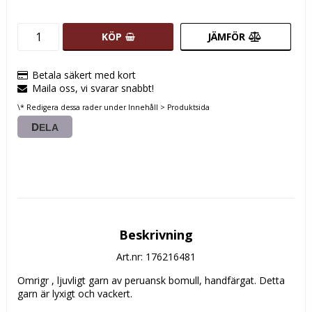
KÖP
JÄMFÖR
Betala säkert med kort
Maila oss, vi svarar snabbt!
\* Redigera dessa rader under Innehåll > Produktsida
DELA
Beskrivning
Art.nr: 176216481
Omrigr , ljuvligt garn av peruansk bomull, handfärgat. Detta 
garn är lyxigt och vackert. 