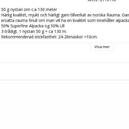
50 g nystan om c:a 130 meter

Härlig kvalitet, mjukt och härligt garn tillverkat av norska Rauma. Garn
ersätta rauma finull om man vill ha en kvalitet som innehåller alpacka.
50% Superfine Alpacka og 50% Ull 

3-trådigt. 1 nystan 50 g = ca 130 m. 

Rekommenderad stickfasthet: 24-26maskor =10cm. 

Stickor 2,5 – 3,5 
Visa mer