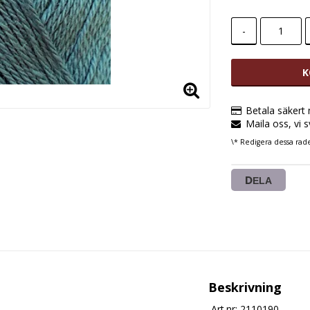
-
K
Betala säkert
Maila oss, vi 
\* Redigera dessa rad
DELA
Beskrivning
Art.nr: 2110190