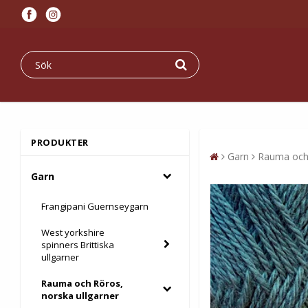
PRODUKTER
Garn
Rauma och 
Garn
Frangipani Guernseygarn
West yorkshire
spinners Brittiska
ullgarner
Rauma och Röros,
norska ullgarner