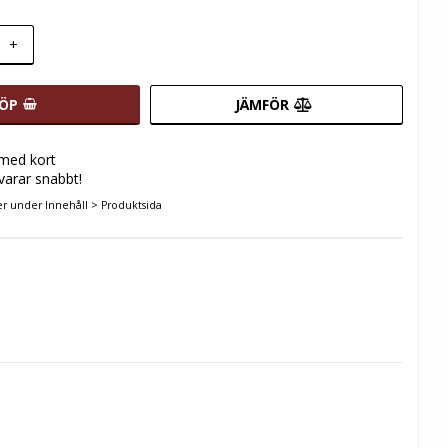
+
ÖP
JÄMFÖR
 med kort
svarar snabbt!
er under Innehåll > Produktsida