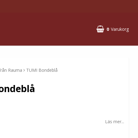
0
Varukorg
 från Rauma
TUMI Bondeblå
ondeblå
Läs mer...