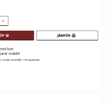
+
ÖP
JÄMFÖR
 med kort
svarar snabbt!
er under Innehåll > Produktsida