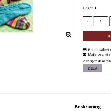
I lager: 1
-
K
Betala säkert
Maila oss, vi 
\* Redigera dessa rad
DELA
Beskrivning