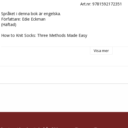
Art.nr: 9781592172351
Språket i denna bok är engelska.

Författare: Edie Eckman

(Häftad)

How to Knit Socks: Three Methods Made Easy

21x30 cm

Visa mer
48 sidor

Boken är på engelska.

I den här boken beskrivs tre olika tekniker för att sticka sockor:

Stickasockor på strumpstickor

Sticka sockor på en lång rundsticka

Sticka sockor på två rundstickor

Sedan sju olika mönster på fina strumpor till barn, dam eller herr.