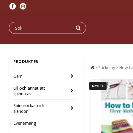
PRODUKTER
Stickning
How to
Garn
NYHET
Ull och annat att
spinna av
Spinnrockar och
sländor!
Evenemang