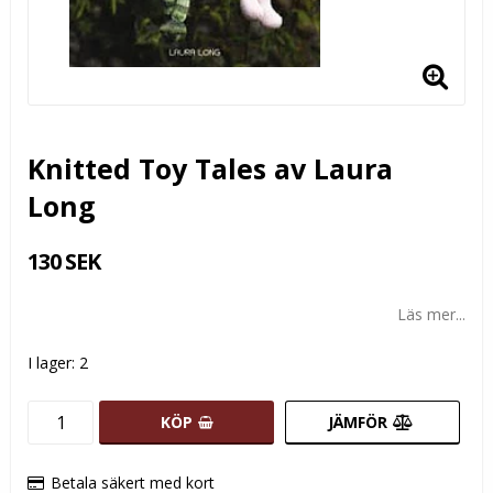
Knitted Toy Tales av Laura
Long
130 SEK
Läs mer...
I lager: 2
KÖP
JÄMFÖR
Betala säkert med kort