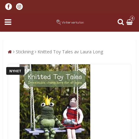
0
Stickning
Knitted Toy Tales av Laura Long
NYHET