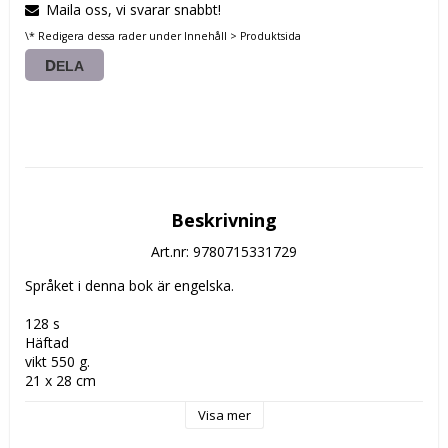
Maila oss, vi svarar snabbt!
\* Redigera dessa rader under Innehåll > Produktsida
DELA
Beskrivning
Art.nr: 9780715331729
Språket i denna bok är engelska.

128 s

Häftad

vikt 550 g.

21 x 28 cm

Visa mer
Rikt illustrerad
